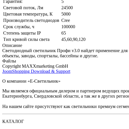
Гарантия:
5
Световой поток, Лм
24500
Цветовая температура, К
5000
Производитель светодиодов
Cree
Срок службы, ч
100000
Степень защиты IP
65
Тип кривой силы света
45,60,90,120
Описание
Светодиодный светильник Профи v3.0 найдет применение для о
объекты, заводы, спортзалы, бассейны и другие.
Файлы
Copyright MAXXmarketing GmbH
JoomShopping Download & Support
О компании «Е-Светильник»
Мы являемся официальным дилером и партнером ведущих произ
Екатеринбурга, Свердловской области, а так же в других регио
На нашем сайте присутствуют как светильники премиум сегмент
КАТАЛОГ